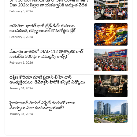
Day 2026: పిల్లల నాయకత్వానికి అద్భుత వేదిక
February 5, 2026
అమెరికా–భారత్ భారీ ట్రేడ్ డీల్: రుపాయి
బలపడింది, రష్యా ఆయిల్ కొనుగోళ్లకు బ్రేక్
February 3, 2026
మేడారం జాతరలో DIAL-112 తాత్కాలిక కాల్
సెంటర్‌కు 500 పైగా ఎమర్జెన్సీ కాల్స్!
February 1, 2026
దక్షిణ కొరియా మాజీ ప్రధాని లీ హే-చాన్
అంత్యక్రియలు: డెమోక్రసీ హీరోకి కన్నీటి వీడ్కోలు
January 31, 2026
హైదరాబాద్ రియల్ ఎస్టేట్ రంగంలో తాజా
మార్పులు ఎలా ఉంటున్నాయంటే?
January 31, 2026