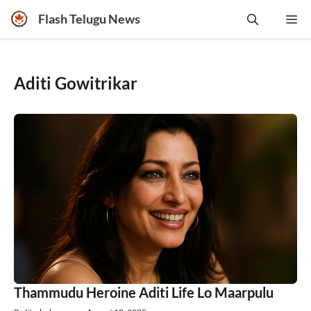
Skip
Flash Telugu News
Me
to
content
Aditi Gowitrikar
Thammudu Heroine Aditi Life Lo Maarpulu