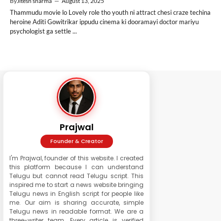
By
Jitesh sharma
—
August 13, 2025
Thammudu movie lo Lovely role tho youth ni attract chesi craze techina
heroine Aditi Gowitrikar ippudu cinema ki dooramayi doctor mariyu
psychologist ga settle ...
Prajwal
Founder & Creator
I'm Prajwal, founder of this website. I created
this platform because I can understand
Telugu but cannot read Telugu script. This
inspired me to start a news website bringing
Telugu news in English script for people like
me. Our aim is sharing accurate, simple
Telugu news in readable format. We are a
three-writer team. Every article is verified