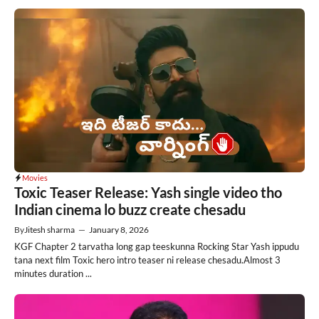
Movies
Toxic Teaser Release: Yash single video tho
Indian cinema lo buzz create chesadu
By
Jitesh sharma
—
January 8, 2026
KGF Chapter 2 tarvatha long gap teeskunna Rocking Star Yash ippudu
tana next film Toxic hero intro teaser ni release chesadu.Almost 3
minutes duration ...