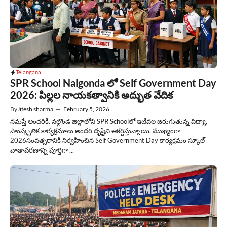
Telangana
SPR School Nalgonda లో Self Government Day
2026: పిల్లల నాయకత్వానికి అద్భుత వేదిక
By
Jitesh sharma
—
February 5, 2026
నమస్తే అందరికీ. నల్గొండ జిల్లాలోని SPR School‌లో ఇటీవల జరుగుతున్న విద్యా,
సాంస్కృతిక కార్యక్రమాలు అందరి దృష్టిని ఆకర్షిస్తున్నాయి. ముఖ్యంగా
2026సంవత్సరానికి నిర్వహించిన Self Government Day కార్యక్రమం స్కూల్
వాతావరణాన్ని పూర్తిగా ...