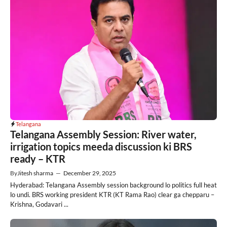
Telangana
Telangana Assembly Session: River water,
irrigation topics meeda discussion ki BRS
ready – KTR
By
Jitesh sharma
—
December 29, 2025
Hyderabad: Telangana Assembly session background lo politics full heat
lo undi. BRS working president KTR (KT Rama Rao) clear ga chepparu –
Krishna, Godavari ...