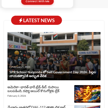
Connect With Me
LATEST NEWS
February 5, 2026
SPR School Nalgonda లో Self Government Day 2026: పిల్లల
నాయకత్వానికి అద్భుత వేదిక
అమెరికా–భారత్ భారీ ట్రేడ్ డీల్: రుపాయి
బలపడింది, రష్యా ఆయిల్ కొనుగోళ్లకు బ్రేక్
February 3, 2026
మేడారం జాతరలో DIAL-112 తాత్కాలిక కాల్