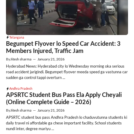
Telangana
Begumpet Flyover lo Speed Car Accident: 3
Members Injured, Traffic Jam
By
Jitesh sharma
—
January 21, 2026
Hyderabad News: Hyderabad city lo Wednesday morning oka serious
road accident jarigindi. Begumpet flyover meeda speed ga vastunna car
sudden ga control tappi overturn ...
Andhra Pradesh
APSRTC Student Bus Pass Ela Apply Cheyali
(Online Complete Guide – 2026)
By
Jitesh sharma
—
January 21, 2026
APSRTC student bus pass Andhra Pradesh lo chaduvutunna students ki
daily travel ni affordable ga chese important facility. School students
nundi inter, degree mariyu ...