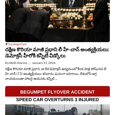
Uncategorized
దక్షిణ కొరియా మాజీ ప్రధాని లీ హే-చాన్ అంత్యక్రియలు:
డెమోక్రసీ హీరోకి కన్నీటి వీడ్కోలు
By
Jitesh sharma
—
January 31, 2026
దక్షిణ కొరియా మాజీ ప్రధాని, ఆ దేశ డెమోక్రసీ ఉద్యమంలో కీలక పాత్ర పోషించిన లీ
హే-చాన్ (73) అంత్యక్రియలు శనివారం ఘనంగా జరిగాయి. దేశంలోని అగ్ర
నాయకులంతా హాజరై ఆయనకు కన్నీటి ...