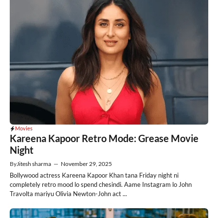
Movies
Kareena Kapoor Retro Mode: Grease Movie
Night
By
Jitesh sharma
—
November 29, 2025
Bollywood actress Kareena Kapoor Khan tana Friday night ni
completely retro mood lo spend chesindi. Aame Instagram lo John
Travolta mariyu Olivia Newton-John act ...