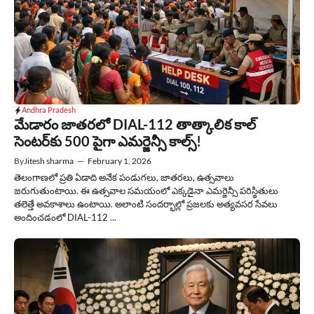
Andhra Pradesh
మేడారం జాతరలో DIAL-112 తాత్కాలిక కాల్
సెంటర్‌కు 500 పైగా ఎమర్జెన్సీ కాల్స్!
By
Jitesh sharma
—
February 1, 2026
తెలంగాణలో ప్రతి ఏడాది అనేక పండుగలు, జాతరలు, ఉత్సవాలు
జరుగుతుంటాయి. ఈ ఉత్సవాల సమయంలో ఎక్కడైనా ఎమర్జెన్సీ పరిస్థితులు
తలెత్తే అవకాశాలు ఉంటాయి. అలాంటి సందర్భాల్లో ప్రజలకు అత్యవసర సేవలు
అందించడంలో DIAL-112 ...