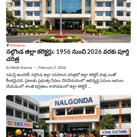
Telangana
నల్గొండ జిల్లా కలెక్టర్లు: 1956 నుంచి 2026 వరకు పూర్తి
చరిత్ర
By
Jitesh sharma
—
February 5, 2026
నమస్తే అందరికీ. నల్గొండ జిల్లా పరిపాలన చరిత్రలో జిల్లా కలెక్టర్ పాత్ర ఎంతో
కీలకమైనది. ప్రజలకు ప్రభుత్వ సేవలు చేరవేయడంలో, అభివృద్ధి పనులు అమలు
చేయడంలో, శాంతి భద్రతలు కాపాడడంలో జిల్లా కలెక్టర్ ...