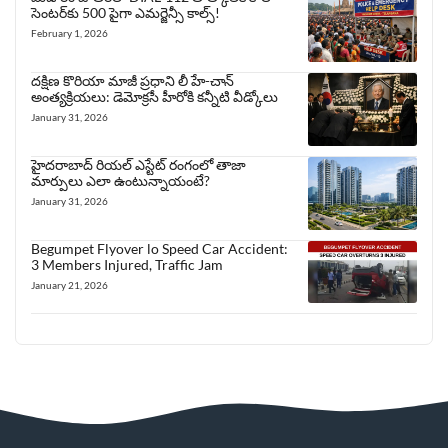
సెంటర్‌కు 500 పైగా ఎమర్జెన్సీ కాల్స్!
February 1, 2026
దక్షిణ కొరియా మాజీ ప్రధాని లీ హే-చాన్
అంత్యక్రియలు: డెమోక్రసీ హీరోకి కన్నీటి వీడ్కోలు
January 31, 2026
హైదరాబాద్ రియల్ ఎస్టేట్ రంగంలో తాజా
మార్పులు ఎలా ఉంటున్నాయంటే?
January 31, 2026
Begumpet Flyover lo Speed Car Accident:
3 Members Injured, Traffic Jam
January 21, 2026