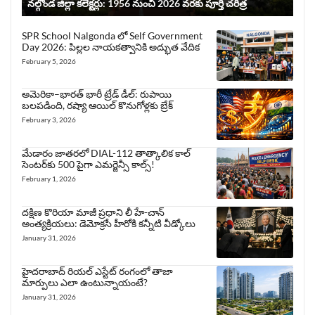
నల్గొండ జిల్లా కలెక్టర్లు: 1956 నుంచి 2026 వరకు పూర్తి చరిత్ర
SPR School Nalgonda లో Self Government
Day 2026: పిల్లల నాయకత్వానికి అద్భుత వేదిక
February 5, 2026
అమెరికా–భారత్ భారీ ట్రేడ్ డీల్: రుపాయి
బలపడింది, రష్యా ఆయిల్ కొనుగోళ్లకు బ్రేక్
February 3, 2026
మేడారం జాతరలో DIAL-112 తాత్కాలిక కాల్
సెంటర్‌కు 500 పైగా ఎమర్జెన్సీ కాల్స్!
February 1, 2026
దక్షిణ కొరియా మాజీ ప్రధాని లీ హే-చాన్
అంత్యక్రియలు: డెమోక్రసీ హీరోకి కన్నీటి వీడ్కోలు
January 31, 2026
హైదరాబాద్ రియల్ ఎస్టేట్ రంగంలో తాజా
మార్పులు ఎలా ఉంటున్నాయంటే?
January 31, 2026