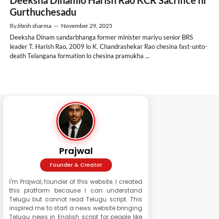
Deeksha Dinamlo Harish Rao KCR Sacrifice ni
Gurthuchesadu
By
Jitesh sharma
—
November 29, 2025
Deeksha Dinam sandarbhanga former minister mariyu senior BRS
leader T. Harish Rao, 2009 lo K. Chandrashekar Rao chesina fast-unto-
death Telangana formation lo chesina pramukha ...
Prajwal
Founder & Creator
I'm Prajwal, founder of this website. I created
this platform because I can understand
Telugu but cannot read Telugu script. This
inspired me to start a news website bringing
Telugu news in English script for people like