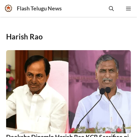
Skip
Flash Telugu News
Me
to
content
Harish Rao