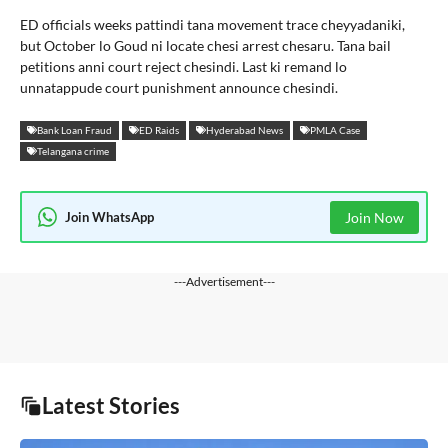
ED officials weeks pattindi tana movement trace cheyyadaniki,
but October lo Goud ni locate chesi arrest chesaru. Tana bail
petitions anni court reject chesindi. Last ki remand lo
unnatappude court punishment announce chesindi.
Bank Loan Fraud
ED Raids
Hyderabad News
PMLA Case
Telangana crime
Join WhatsApp
Join Now
---Advertisement---
Latest Stories