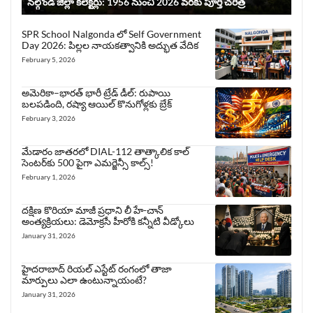
నల్గొండ జిల్లా కలెక్టర్లు: 1956 నుంచి 2026 వరకు పూర్తి చరిత్ర
SPR School Nalgonda లో Self Government
Day 2026: పిల్లల నాయకత్వానికి అద్భుత వేదిక
February 5, 2026
అమెరికా–భారత్ భారీ ట్రేడ్ డీల్: రుపాయి
బలపడింది, రష్యా ఆయిల్ కొనుగోళ్లకు బ్రేక్
February 3, 2026
మేడారం జాతరలో DIAL-112 తాత్కాలిక కాల్
సెంటర్‌కు 500 పైగా ఎమర్జెన్సీ కాల్స్!
February 1, 2026
దక్షిణ కొరియా మాజీ ప్రధాని లీ హే-చాన్
అంత్యక్రియలు: డెమోక్రసీ హీరోకి కన్నీటి వీడ్కోలు
January 31, 2026
హైదరాబాద్ రియల్ ఎస్టేట్ రంగంలో తాజా
మార్పులు ఎలా ఉంటున్నాయంటే?
January 31, 2026