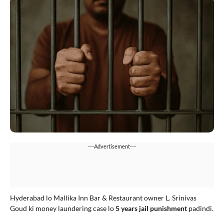
---Advertisement---
Hyderabad lo Mallika Inn Bar & Restaurant owner L. Srinivas
Goud ki money laundering case lo
5 years jail punishment
padindi.