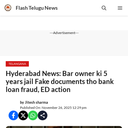
Skip
Flash Telugu News
Me
to
content
---Advertisement---
TELANGANA
Hyderabad News: Bar owner ki 5
years jail Fake documents tho bank
loan fraud, ED action
by
Jitesh sharma
Published On: November 26, 2025 12:29 pm