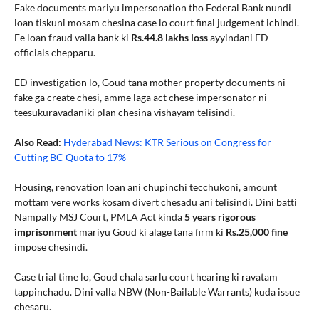
Fake documents mariyu impersonation tho Federal Bank nundi
loan tiskuni mosam chesina case lo court final judgement ichindi.
Ee loan fraud valla bank ki
Rs.44.8 lakhs loss
ayyindani ED
officials chepparu.
ED investigation lo, Goud tana mother property documents ni
fake ga create chesi, amme laga act chese impersonator ni
teesukuravadaniki plan chesina vishayam telisindi.
Also Read:
Hyderabad News: KTR Serious on Congress for
Cutting BC Quota to 17%
Housing, renovation loan ani chupinchi tecchukoni, amount
mottam vere works kosam divert chesadu ani telisindi. Dini batti
Nampally MSJ Court, PMLA Act kinda
5 years rigorous
imprisonment
mariyu Goud ki alage tana firm ki
Rs.25,000 fine
impose chesindi.
Case trial time lo, Goud chala sarlu court hearing ki ravatam
tappinchadu. Dini valla NBW (Non-Bailable Warrants) kuda issue
chesaru.