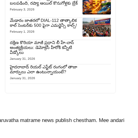
బలపడింది, రష్యా ఆయిల్ కొనుగోళ్లకు బ్రేక్
February 3, 2026
మేడారం జాతరలో DIAL-112 తాత్కాలిక
కాల్ సెంటర్‌కు 500 పైగా ఎమర్జెన్సీ కాల్స్!
February 1, 2026
దక్షిణ కొరియా మాజీ ప్రధాని లీ హే-చాన్
అంత్యక్రియలు: డెమోక్రసీ హీరోకి కన్నీటి
వీడ్కోలు
January 31, 2026
హైదరాబాద్ రియల్ ఎస్టేట్ రంగంలో తాజా
మార్పులు ఎలా ఉంటున్నాయంటే?
January 31, 2026
, taruvatha matrame news publish chestham. Mee andari