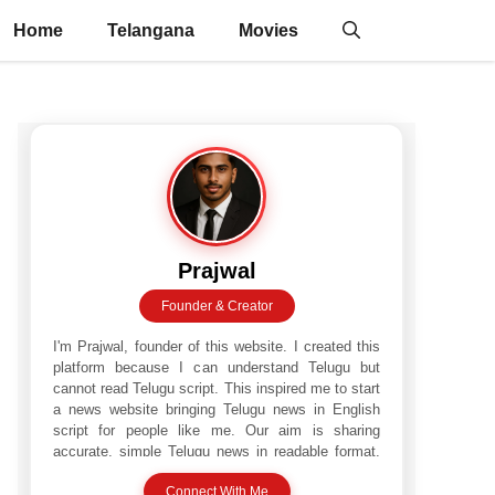
Home
Telangana
Movies
Prajwal
Founder & Creator
I'm Prajwal, founder of this website. I created this
platform because I can understand Telugu but
cannot read Telugu script. This inspired me to start
a news website bringing Telugu news in English
script for people like me. Our aim is sharing
accurate, simple Telugu news in readable format.
We are a three-writer team. Every article is verified
Connect With Me
before publishing, ensuring trust and quality. This