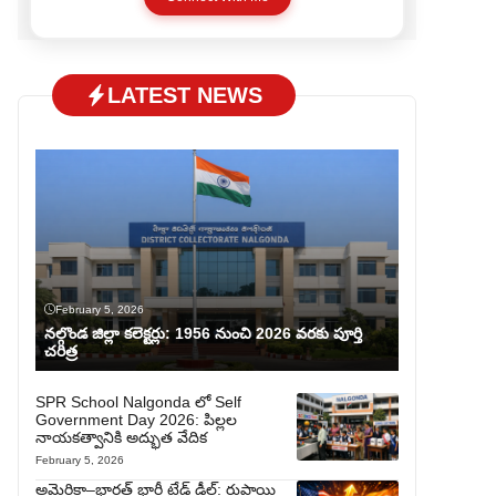
website serves all who love Telugu but prefer
reading in English.
LATEST NEWS
February 5, 2026
నల్గొండ జిల్లా కలెక్టర్లు: 1956 నుంచి 2026 వరకు పూర్తి
చరిత్ర
SPR School Nalgonda లో Self
Government Day 2026: పిల్లల
నాయకత్వానికి అద్భుత వేదిక
February 5, 2026
అమెరికా–భారత్ భారీ ట్రేడ్ డీల్: రుపాయి