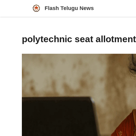
Skip
Flash Telugu News
to
content
polytechnic seat allotment